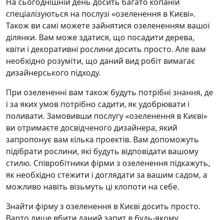
На сьогоднішній день досить багато копаній
спеціалізуються на послузі «озеленення в Києві».
Також ви самі можете зайнятися озелененням вашої
ділянки. Вам може здатися, що посадити дерева,
квіти і декоративні рослини досить просто. Але вам
необхідно розуміти, що даний вид робіт вимагає
дизайнерського підходу.
При озелененні вам також будуть потрібні знання, де
і за яких умов потрібно садити, як удобрювати і
поливати. Замовивши послугу «озеленення в Києві»
ви отримаєте досвідченого дизайнера, який
запропонує вам кілька проектів. Вам допоможуть
підібрати рослини, які будуть відповідати вашому
стилю. Співробітники фірми з озеленення підкажуть,
як необхідно стежити і доглядати за вашим садом, а
можливо навіть візьмуть ці клопоти на себе.
Знайти фірму з озеленення в Києві досить просто.
Варто лише вбити даний запит в будь-якому