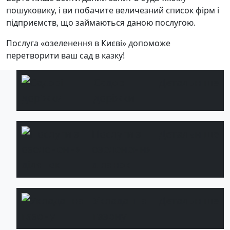
пошуковику, і ви побачите величезний список фірм і
підприємств, що займаються даною послугою.
Послуга «озеленення в Києві» допоможе
перетворити ваш сад в казку!
Садові
Детальніше
доріжки
Послуги з
Детальніше
озеленення
ділянок
Укладання
Детальніше
газону