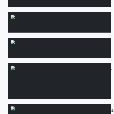
ділянки
Озеленення
Детальніше
дахів
Водоспад і
Детальніше
водойма
Дренажні
Детальніше
системи:
монтаж та
встановлення
Стабілізований
Детальні