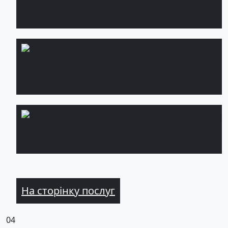
мох
Фітостіни із
Детальніше
натуральних
рослин
Ландшафтне
Детальніше
проектування
На сторінку послуг
04