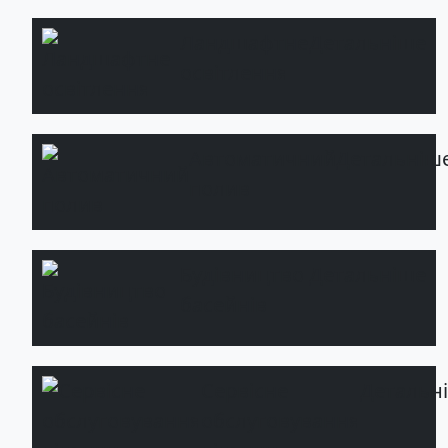
Ландшафтне
Детальніше
освітлення
Автоматичний
Детальніш
полив
Будівництво
Детальніше
басейнів
Сервісне
Детальн
обслуговування