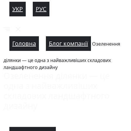
УКР
РУС
Головна
Блог компанії
Озеленення
ділянки — це одна з найважливіших складових
ландшафтного дизайну
Озеленення ділянки — це
одна з найважливіших
складових ландшафтного
дизайну