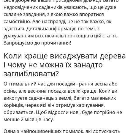
себе добре на вашій присадибній ділянці? Багато
недосвідчених садівників уважають, що це дуже
складне завдання, з якою важко впоратися
самостійно. Але насправді, це не так важко, як
здається. Детальна інформація по темі, з
урахуванням всіх нюансів і тонкощів в цій статті.
Запрошуємо до прочитання!
Коли краще висаджувати дерева
і чому не можна їх занадто
заглиблювати?
Оптимальний час для посадки - рання весна або
осінь, але весняна посадка все ж краще. Коли ви
викопуєте саджанець з землі, багато маленьких
корінців, через які він отримує харчування,
обривається. Щоб відросли нові, буде потрібно не
менше 2 місяців часу.
Одна з найпоширеніших помилок, які допускають