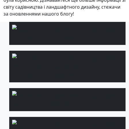
була корисною. Дізнавайтеся ще більше інформації зі
світу садівництва і ландшафтного дизайну, стежачи
за оновленнями нашого блогу!
Садові
Детальніше
доріжки
Послуги з
Детальніше
озеленення
ділянок
Укладання
Детальніше
газону
Ландшафтне
Детальніше