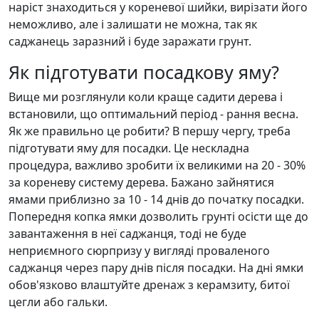
наріст знаходиться у кореневої шийки, вирізати його
неможливо, але і залишати не можна, так як
саджанець заразний і буде заражати грунт.
Як підготувати посадкову яму?
Вище ми розглянули коли краще садити дерева і
встановили, що оптимальний період - рання весна.
Як же правильно це робити? В першу чергу, треба
підготувати яму для посадки. Це нескладна
процедура, важливо зробити їх великими на 20 - 30%
за кореневу систему дерева. Бажано зайнятися
ямами приблизно за 10 - 14 днів до початку посадки.
Попередня копка ямки дозволить грунті осісти ще до
завантаження в неї саджанця, тоді не буде
неприємного сюрпризу у вигляді проваленого
саджанця через пару днів після посадки. На дні ямки
обов'язково влаштуйте дренаж з керамзиту, битої
цегли або гальки.