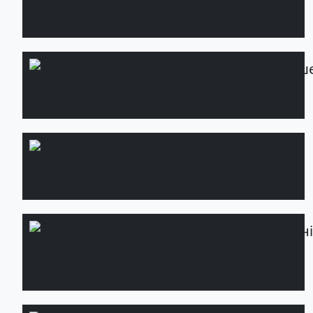
освітлення
Автоматичний
Детальніш
полив
Будівництво
Детальніше
басейнів
Сервісне
Детальн
обслуговування
ділянки