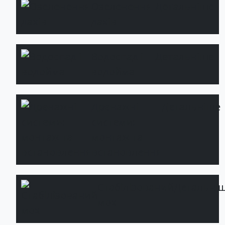
Озеленення
Детальніше
дахів
Водоспад і
Детальніше
водойма
Дренажні
Детальніше
системи:
монтаж та
встановлення
Стабілізований
Детальні
мох