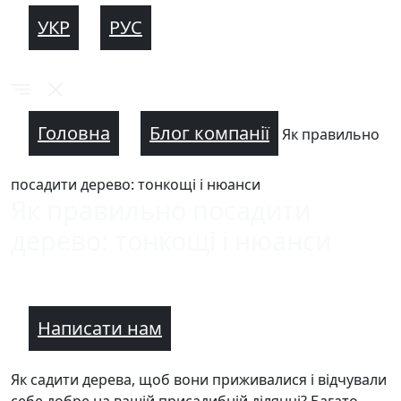
УКР
РУС
Головна
Блог компанії
Як правильно
посадити дерево: тонкощі і нюанси
Як правильно посадити
дерево: тонкощі і нюанси
Написати нам
Як садити дерева, щоб вони приживалися і відчували