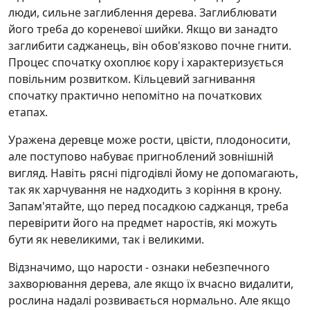
люди, сильне заглиблення дерева. Заглиблювати
його треба до кореневої шийки. Якщо ви занадто
заглибити саджанець, він обов'язково почне гнити.
Процес спочатку охоплює кору і характеризується
повільним розвитком. Кільцевий загнивання
спочатку практично непомітно на початкових
етапах.
Уражена деревце може рости, цвісти, плодоносити,
але поступово набуває пригноблений зовнішній
вигляд. Навіть рясні підгодівлі йому не допомагають,
так як харчування не надходить з коріння в крону.
Запам'ятайте, що перед посадкою саджанця, треба
перевірити його на предмет наростів, які можуть
бути як невеликими, так і великими.
Відзначимо, що нарости - ознаки небезпечного
захворювання дерева, але якщо їх вчасно видалити,
рослина надалі розвивається нормально. Але якщо