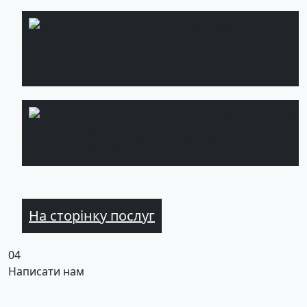
Фітостіни із
Детальніше
натуральних
рослин
Ландшафтне
Детальніше
проектування
На сторінку послуг
04
Написати нам