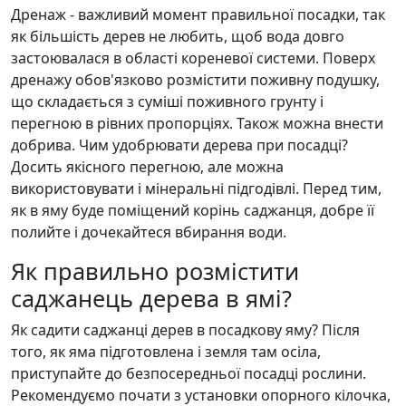
Дренаж - важливий момент правильної посадки, так
як більшість дерев не любить, щоб вода довго
застоювалася в області кореневої системи. Поверх
дренажу обов'язково розмістити поживну подушку,
що складається з суміші поживного грунту і
перегною в рівних пропорціях. Також можна внести
добрива. Чим удобрювати дерева при посадці?
Досить якісного перегною, але можна
використовувати і мінеральні підгодівлі. Перед тим,
як в яму буде поміщений корінь саджанця, добре її
полийте і дочекайтеся вбирання води.
Як правильно розмістити
саджанець дерева в ямі?
Як садити саджанці дерев в посадкову яму? Після
того, як яма підготовлена ​​і земля там осіла,
приступайте до безпосередньої посадці рослини.
Рекомендуємо почати з установки опорного кілочка,