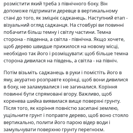
розмістити який треба з північного боку. Він
допоможе підтримати деревце в вертикальному
стані до того, як зміцніє саджанець. Наступний етап -
візуальний огляд саджанця. На стовбурі ви повинні
побачити більш темну і світлу частини. Темна
сторона - південна, а світла - північна. Якщо хочете,
щоб дерево швидше прижилося на новому місці,
необхідно так його і розміщувати: щоб більше темна
сторона дивилася на південь, а світла - на північ.
Потім візьміть саджанець в руки і помістіть його в
яму, акуратно розправте корінці, щоб вони дивилися
в боку, не заламувалися і не загиналися. Коріння
повинні бути спрямовані вгору. Важливо, щоб
коренева шийка виявилася вище поверхні грунту.
Після того, як коріння повністю засипані землею,
ущільните грунт і поправте дерево, щоб воно стояло
вертикально, полити його парою відер води і
замульчувати поверхню грунту перегноєм.