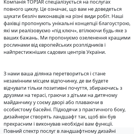
Компанія TOPIAR спеціалізується на послугах
повного циклу. Це означає, що вам не доведеться
шукати безліч виконавців на різні види робіт. Наші
фахівці пропонують унікальні концепції благоустрою,
які ми реалізовуємо «під ключ», втілюючи будь-яке з
ваших бажань. Ми пропонуємо озеленення кращими
рослинами від європейських розплідників і
найпрестижніших садових центрів України.
З нами ваша ділянка перетвориться і стане
незамінним місцем відпочинку, де ви будете
відчувати тільки позитивні почуття, збираючись з
друзями на терасі, граючи з дітьми на дитячому
майданчику у соєму дворі або плаваючи в
особистому басейні. Підходячи з практичного боку,
дизайнери створять ландшафт так, щоб він був
прекрасним і виконував необхідні вам функції.
Повний спектр послуг в ландшафтному дизайні