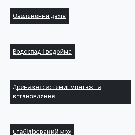
Озеленення дахів
Водоспад і водойма
Дренажні системи: монтаж та
встановлення
Стабілізований мох