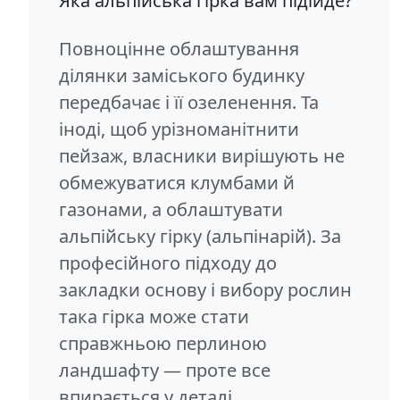
Яка альпійська гірка вам підійде?
Повноцінне облаштування
ділянки заміського будинку
передбачає і її озеленення. Та
іноді, щоб урізноманітнити
пейзаж, власники вирішують не
обмежуватися клумбами й
газонами, а облаштувати
альпійську гірку (альпінарій). За
професійного підходу до
закладки основу і вибору рослин
така гірка може стати
справжньою перлиною
ландшафту — проте все
впирається у деталі.