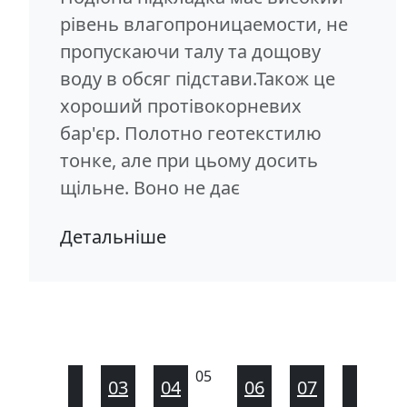
рівень влагопроницаемости, не
пропускаючи талу та дощову
воду в обсяг підстави.Також це
хороший протівокорневих
бар'єр. Полотно геотекстилю
тонке, але при цьому досить
щільне. Воно не дає
Детальніше
05
03
04
06
07